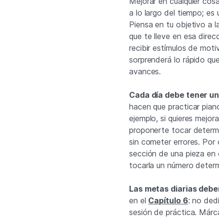
Mejorar en cualquier cos
a lo largo del tiempo; es
Piensa en tu objetivo a 
que te lleve en esa dire
recibir estímulos de moti
sorprenderá lo rápido q
avances.
Cada día debe tener un
hacen que practicar pian
ejemplo, si quieres mejor
proponerte tocar determ
sin cometer errores. Por 
sección de una pieza en 
tocarla un número determ
Las metas diarias deben
en el
Capítulo 6
: no ded
sesión de práctica. Márc