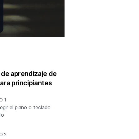
 de aprendizaje de
ara principiantes
O 1
gir el piano o teclado
do
O 2