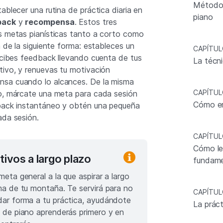
Métodos
ablecer una rutina de práctica diaria en
piano
back
y
recompensa
. Estos tres
s metas pianísticas tanto a corto como
a de la siguiente forma: estableces un
CAPÍTUL
recibes feedback llevando cuenta de tus
La técn
tivo, y renuevas tu motivación
sa cuando lo alcances. De la misma
CAPÍTUL
o, márcate una meta para cada sesión
Cómo em
dback instantáneo y obtén una pequeña
ada sesión.
CAPÍTUL
Cómo lee
tivos a largo plazo
fundame
meta general a la que aspirar a largo
ima de tu montaña. Te servirá para no
CAPÍTUL
dar forma a tu práctica, ayudándote
La prác
s de piano aprenderás primero y en