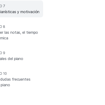
O 7
ianísticas y motivación
O 8
r las notas, el tiempo
ámica
O 9
ales del piano
O 10
 dudas frecuentes
 piano