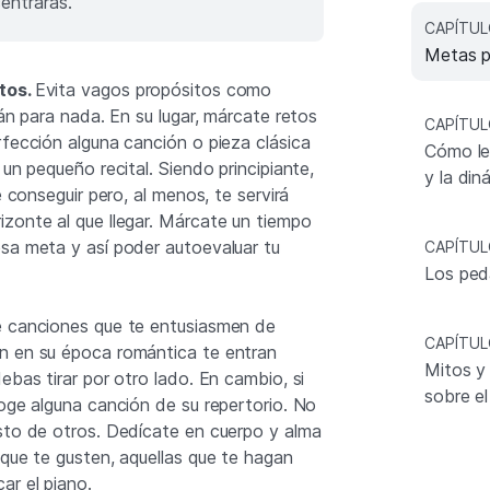
entrarás.
CAPÍTUL
Metas p
tos.
Evita vagos propósitos como
rán para nada. En su lugar, márcate retos
CAPÍTUL
rfección alguna canción o pieza clásica
Cómo lee
 un pequeño recital. Siendo principiante,
y la din
e conseguir pero, al menos, te servirá
zonte al que llegar. Márcate un tiempo
sa meta y así poder autoevaluar tu
CAPÍTUL
Los ped
e canciones que te entusiasmen de
CAPÍTUL
n en su época romántica te entran
Mitos y
ebas tirar por otro lado. En cambio, si
sobre el
coge alguna canción de su repertorio. No
sto de otros. Dedícate en cuerpo y alma
 que te gusten, aquellas que te hagan
ar el piano.