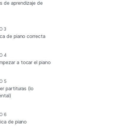
 de aprendizaje de
O 3
ica de piano correcta
O 4
pezar a tocar el piano
O 5
r partituras (lo
ntal)
O 6
tica de piano