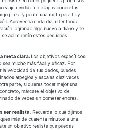
a consiste en hacer pequeños progresos
 un viaje dividido en etapas concretas.
largo plazo y ponte una meta para hoy
cción. Aprovecha cada día, intentando
vación logrando algo nuevo a diario y te
ue se acumularán estos pequeños
a meta clara.
Los objetivos específicos
o sea mucho más fácil y eficaz. Por
ar la velocidad de tus dedos, puedes
inados arpegios y escalas diez veces
otra parte, si quieres tocar mejor una
concreto, márcate el objetivo de
inado de veces sin cometer errores.
 ser realista.
Recuerda lo que dijimos
iques más de cuarenta minutos a una
ate un objetivo realista que puedas