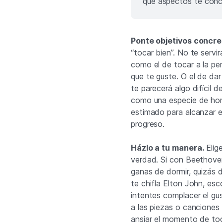
qué aspectos te conc
Ponte objetivos concre
“tocar bien”. No te servi
como el de tocar a la pe
que te guste. O el de dar
te parecerá algo difícil d
como una especie de hori
estimado para alcanzar e
progreso.
Házlo a tu manera.
Elig
verdad. Si con Beethove
ganas de dormir, quizás d
te chifla Elton John, es
intentes complacer el gu
a las piezas o canciones
ansiar el momento de toc