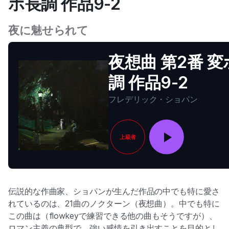
ホ長調 作品9-2
夜に魅せられて
夜想曲 第2番 
調 作品9-2
フレデリック・ショパン
上級者
伝説的な作曲家、ショパンが生んだ作品の中でも特に愛さ
れているのは、21曲のノクターン（夜想曲）。中でも特に
この曲は（flowkeyで練習できる他の曲もそうですが）、
ロマン主義の典型で、強い感情を引き出すことを目的とし