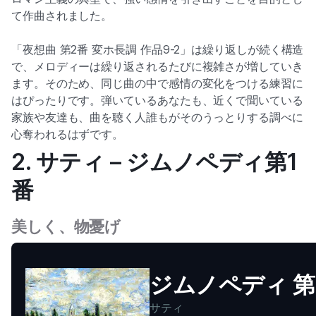
て作曲されました。
「夜想曲 第2番 変ホ長調 作品9-2」は繰り返しが続く構造
で、メロディーは繰り返されるたびに複雑さが増していき
ます。そのため、同じ曲の中で感情の変化をつける練習に
はぴったりです。弾いているあなたも、近くで聞いている
家族や友達も、曲を聴く人誰もがそのうっとりする調べに
心奪われるはずです。
2. サティ – ジムノペディ第1
番
美しく、物憂げ
ジムノペディ 第
サティ