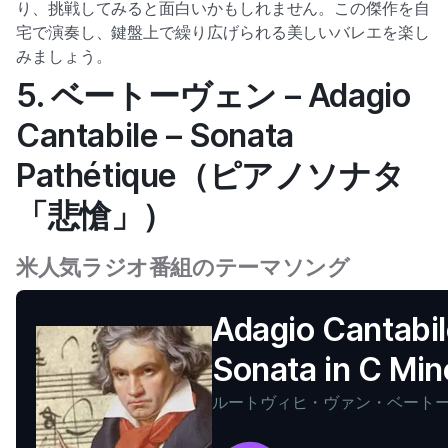
り、挑戦してみると面白いかもしれません。この傑作を自
宅で演奏し、鍵盤上で繰り広げられる美しいバレエを楽し
みましょう。
5. ベートーヴェン – Adagio
Cantabile – Sonata
Pathétique（ピアノソナタ
「悲愴」）
米人気ラジオ番組のテーマソング
Adagio Cantabil
Sonata in C Min
'Pathétique', Op
ルートヴィヒ・ヴァン・ベート