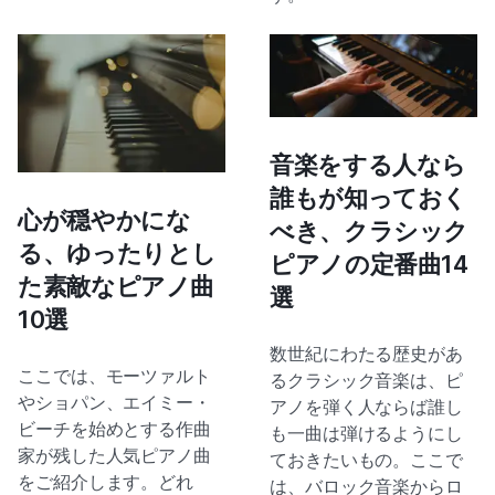
音楽をする人なら
誰もが知っておく
心が穏やかにな
べき、クラシック
る、ゆったりとし
ピアノの定番曲14
た素敵なピアノ曲
選
10選
数世紀にわたる歴史があ
ここでは、モーツァルト
るクラシック音楽は、ピ
やショパン、エイミー・
アノを弾く人ならば誰し
ビーチを始めとする作曲
も一曲は弾けるようにし
家が残した人気ピアノ曲
ておきたいもの。ここで
をご紹介します。どれ
は、バロック音楽からロ