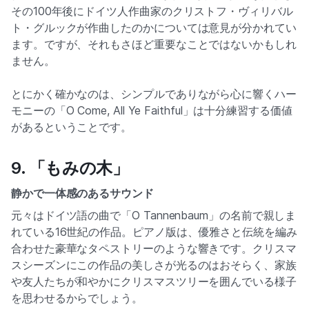
By clicking, data will be transferred to YouTube / Google
その100年後にドイツ人作曲家のクリストフ・ヴィリバル
ト・グルックが作曲したのかについては意見が分かれてい
ます。ですが、それもさほど重要なことではないかもしれ
ません。
とにかく確かなのは、シンプルでありながら心に響くハー
モニーの「O Come, All Ye Faithful」は十分練習する価値
があるということです。
9. 「もみの木」
静かで一体感のあるサウンド
元々はドイツ語の曲で「O Tannenbaum」の名前で親しま
▶
れている16世紀の作品。ピアノ版は、優雅さと伝統を編み
合わせた豪華なタペストリーのような響きです。クリスマ
By clicking, data will be transferred to YouTube / Google
スシーズンにこの作品の美しさが光るのはおそらく、家族
や友人たちが和やかにクリスマスツリーを囲んでいる様子
を思わせるからでしょう。