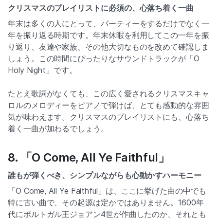
クリスマスのプレイリストに必須の、心落ち着く一曲
年末は多くの人にとって、パーティーをするだけでなく一
▶
年を振り返る時期です。年末休暇を利用してこの一年を振
り返り、友達や家族、その他大切なものを改めて確認しま
By clicking, data will be transferred to YouTube / Google
しょう。この時間にぴったりなサウンドトラックが「O
Holy Night」です。
たとえ歌詞がなくても、この広く愛されるクリスマスキャ
ロルのメロディーをピアノで弾けば、とても感動的な雰囲
気が味わえます。クリスマスのプレイリストにも、心落ち
着く一曲が加わるでしょう。
8. 「O Come, All Ye Faithful」
誰もが弾くべき、シンプルながらも心動かすハーモニー
「O Come, All Ye Faithful」は、ここに挙げた曲の中でも
▶
特に古い曲で、その起源は定かではありません。1600年
代にポルトガル王ジョアン4世が作曲したのか、それとも