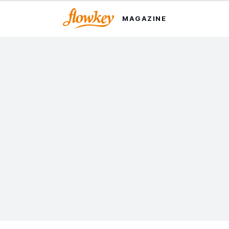
MAGAZINE
今年こそ弾きたい！ クリス
マスにぴったりなピアノ曲
10選
flowkeyではクリスマスに向け、定番ピアノソングを10曲
ご紹介します。どのレベルのピアニストにもおすすめでき
る、今日からすぐに弾ける曲ばかりです。
最終更新日：2023年10月4日