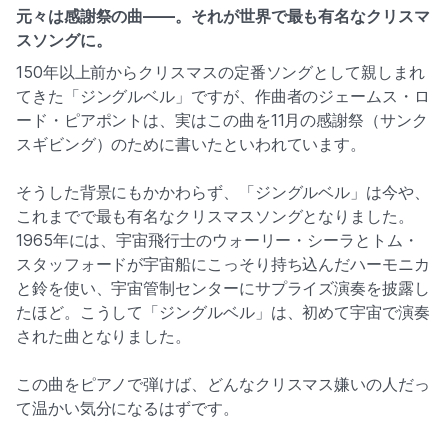
元々は感謝祭の曲——。それが世界で最も有名なクリスマ
スソングに。
150年以上前からクリスマスの定番ソングとして親しまれ
▶
てきた「ジングルベル」ですが、作曲者のジェームス・ロ
ード・ピアポントは、実はこの曲を11月の感謝祭（サンク
By clicking, data will be transferred to YouTube / Google
スギビング）のために書いたといわれています。
そうした背景にもかかわらず、「ジングルベル」は今や、
これまでで最も有名なクリスマスソングとなりました。
1965年には、宇宙飛行士のウォーリー・シーラとトム・
スタッフォードが宇宙船にこっそり持ち込んだハーモニカ
と鈴を使い、宇宙管制センターにサプライズ演奏を披露し
たほど。こうして「ジングルベル」は、初めて宇宙で演奏
された曲となりました。
この曲をピアノで弾けば、どんなクリスマス嫌いの人だっ
て温かい気分になるはずです。