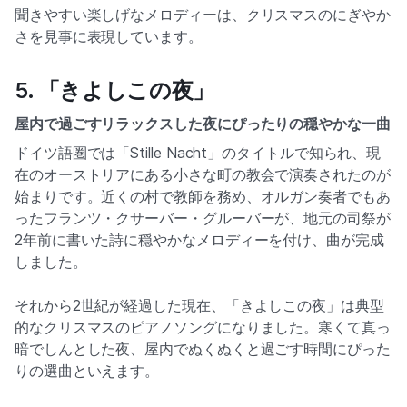
聞きやすい楽しげなメロディーは、クリスマスのにぎやか
さを見事に表現しています。
5. 「きよしこの夜」
屋内で過ごすリラックスした夜にぴったりの穏やかな一曲
ドイツ語圏では「Stille Nacht」のタイトルで知られ、現
▶
在のオーストリアにある小さな町の教会で演奏されたのが
始まりです。近くの村で教師を務め、オルガン奏者でもあ
By clicking, data will be transferred to YouTube / Google
ったフランツ・クサーバー・グルーバーが、地元の司祭が
2年前に書いた詩に穏やかなメロディーを付け、曲が完成
しました。
それから2世紀が経過した現在、「きよしこの夜」は典型
的なクリスマスのピアノソングになりました。寒くて真っ
暗でしんとした夜、屋内でぬくぬくと過ごす時間にぴった
りの選曲といえます。