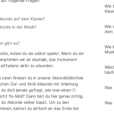
 auf folgende Fragen:
Wie 
Klavi
kkorde auf dem Klavier?
Wie 
korde in der Musik?
dem 
n gibt es?
Wie 
Musi
rde, indem du sie selbst spielst. Wenn du ein
empfehlen wir dir deshalb, das Instrument
eitfadens aktiv zu erkunden.
Welc
häuf
n oben findest du in unserer Akkordbibliothek
lichen Dur- und Moll-Akkorde mit Anleitung
Was 
t du dich jemals gefragt, wie man einen C-
icht fis-Moll? Dann bist du hier genau richtig.
ie du Akkorde selber baust. Um zu den
Was 
ommen, kannst du einfach an das Ende der