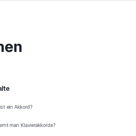
hen
alte
ist ein Akkord?
lernt man Klavierakkorde?