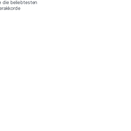
e die beliebtesten
ierakkorde