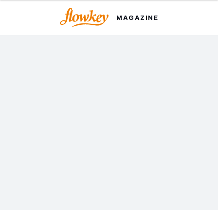
MAGAZINE
ピアノで耳コピの秘訣と
は？
楽譜を見なくても、曲を聞いただけで楽器を弾けるってか
っこいいですよね。一見難しそうな耳コピですが、コツを
つかめば意外とすぐにマスターできるんです。
by Dorothea Herrmann