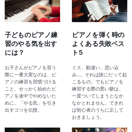
子どものピアノ練
ピアノを弾く時の
習のやる気を出す
よくある失敗ベス
には？
ト5
お子さんがピアノを習う
ミス、勘違い、思い込
際に一番大変なのは、ピ
み…。それは誰にだって起
アノの練習を習慣づける
こるもの。でもピアノを
こと。せっかく始めたピ
練習する際の悪い癖は、
アノを途中でやめないた
一度ついてしまうとなか
めに、「やる気」を引き
なかとれません。できれ
出すコツを伝授。
ば初心者のうちに正して
おきましょう。