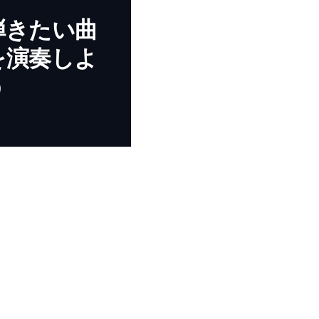
弾きたい曲
を演奏しよ
う