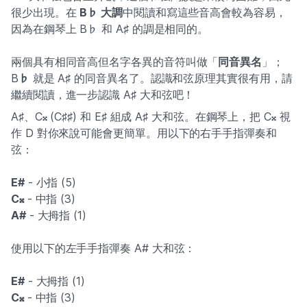
很少出現。在
B♭ 大調
中閱讀和寫這些音高會較為容易，
因為在鋼琴上 B♭ 和 A♯ 的調是相同的。
兩個具有相同音高但名字各異的音符叫做「
同音異名
」；
B
♭
就是 A♯ 的同音異名了。認識和弦原理其實很有用，請
繼續閱讀，進一步認識 A♯ 大和弦吧！
A♯、C𝄪 (C♯♯) 和 E♯ 組成 A♯ 大和弦。在鋼琴上，把 C𝄪 視
作 D 對你來說可能會更簡單。用以下的右手手指彈奏和
弦：
E#
- 小指 (5)
C𝄪
- 中指 (3)
A#
- 大拇指 (1)
使用以下的左手手指彈奏 A# 大和弦：
E#
- 大拇指 (1)
C𝄪
- 中指 (3)