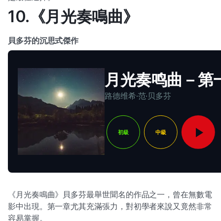
10.《月光奏鳴曲》
貝多芬的沉思式傑作
月光奏鸣曲 – 
路德维希·范·贝多芬
初級
中級
《月光奏鳴曲》貝多芬最舉世聞名的作品之一，曾在無數電
影中出現。第一章尤其充滿張力，對初學者來說又竟然非常
容易掌握。