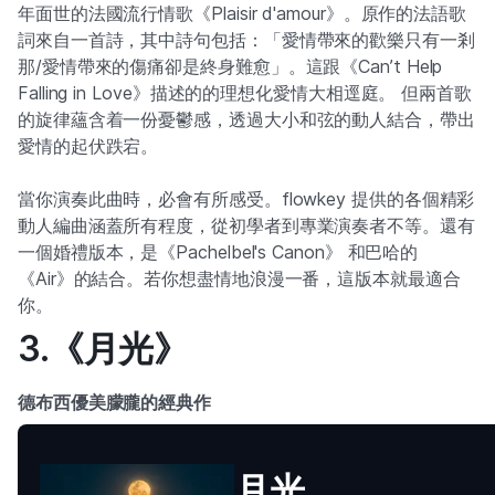
年面世的法國流行情歌《Plaisir d'amour》。原作的法語歌
詞來自一首詩，其中詩句包括：「愛情帶來的歡樂只有一剎
那/愛情帶來的傷痛卻是終身難愈」。這跟《Can’t Help
Falling in Love》描述的的理想化愛情大相逕庭。 但兩首歌
的旋律蘊含着一份憂鬱感，透過大小和弦的動人結合，帶出
愛情的起伏跌宕。
當你演奏此曲時，必會有所感受。flowkey 提供的各個精彩
動人編曲涵蓋所有程度，從初學者到專業演奏者不等。還有
一個婚禮版本，是《Pachelbel's Canon》 和巴哈的
《Air》的結合。若你想盡情地浪漫一番，這版本就最適合
你。
3.《月光》
德布西優美朦朧的經典作
月光