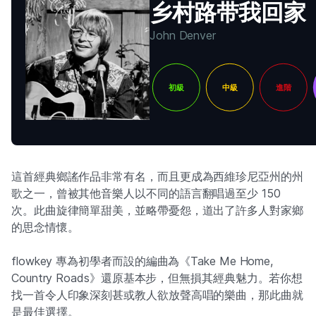
乡村路带我回家
John Denver
初級
中級
進階
這首經典鄉謠作品非常有名，而且更成為西維珍尼亞州的州
歌之一，曾被其他音樂人以不同的語言翻唱過至少 150
次。此曲旋律簡單甜美，並略帶憂怨，道出了許多人對家鄉
的思念情懷。
flowkey 專為初學者而設的編曲為《Take Me Home,
Country Roads》還原基本步，但無損其經典魅力。若你想
找一首令人印象深刻甚或教人欲放聲高唱的樂曲，那此曲就
是最佳選擇。