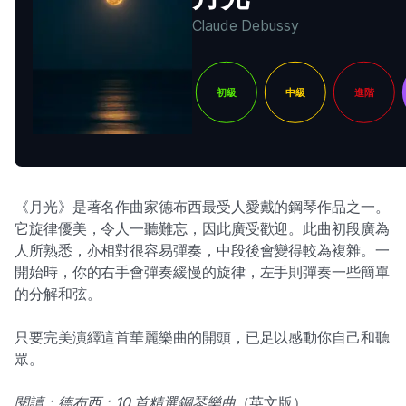
Claude Debussy
初級
中級
進階
《月光》是著名作曲家德布西最受人愛戴的鋼琴作品之一。
它旋律優美，令人一聽難忘，因此廣受歡迎。此曲初段廣為
人所熟悉，亦相對很容易彈奏，中段後會變得較為複雜。一
開始時，你的右手會彈奏緩慢的旋律，左手則彈奏一些簡單
的分解和弦。
只要完美演繹這首華麗樂曲的開頭，已足以感動你自己和聽
眾。
閱讀：德布西：10 首精選鋼琴樂曲
（英文版）