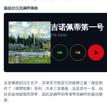
薩提的沉思鋼琴獨奏
吉诺佩蒂第一号
Erik Satie
初級
中級
這首樂曲的法文名字，其發音可能是它的最難之處！薩提創
作了《裸體歌舞》系列，共有三首樂曲，這是其中一首。由
於其旋律緩慢而簡單，因此是鋼琴初學者學習鋼琴的最佳樂
曲。