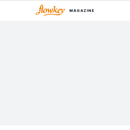
MAGAZINE
10 首適合初學者的簡單鋼琴
樂曲
要彈奏你喜愛的鋼琴樂曲，其實無需花大量時間練習。以下
是我們為初學者精選的簡單曲目，還有一些助你成功學會彈
奏樂曲的小貼士。
最後更新日期：2024 年 3 月 5 日