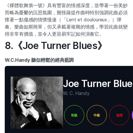
《裸體歌舞第一號》具有豐富的情感深度，並帶著一份美妙
而略為憂鬱的沉思氛圍，難怪薩提作曲時特別強調此曲必須
懷著一點傷感的情懷慢速（「Lent et douloureux」）彈
奏。樂曲如斯簡單，但又承載著複雜的情感，學習此曲就變
得非常有價值，並令人更容易牢記如何演奏它。
8.《Joe Turner Blues》
W.C.Handy 聽似輕鬆的經典藍調
Joe Turner Blue
W. C. Handy
初級
中級
進階