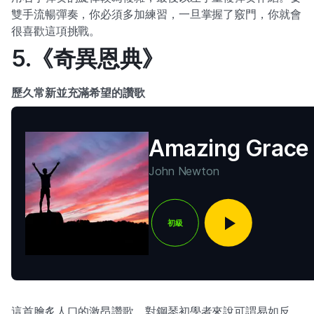
雙手流暢彈奏，你必須多加練習，一旦掌握了竅門，你就會
很喜歡這項挑戰。
5.《奇異恩典》
歷久常新並充滿希望的讚歌
Amazing Grace
John Newton
初級
這首膾炙人口的激昂讚歌，對鋼琴初學者來說可謂易如反