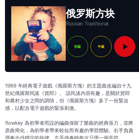
俄罗斯方块
Russian Traditional
初級
中級
1989 年經典電子遊戲《俄羅斯方塊》的主題曲改編自十九
世紀俄羅斯民謠《貨郎》。 該民謠內容有趣，是關於貨郎
和農村少女之間的調情，但《俄羅斯方塊》多了一份緊迫
感，以配合電子遊戲的緊張刺激。
flowkey 為初學者而設的編曲保留了樂曲的經典張力，並將
原曲簡化，為初學者帶來較短而有趣的學習體驗。右手負責
彈奏步伐穩定的旋律，左手伴奏時每次只彈一個音符。