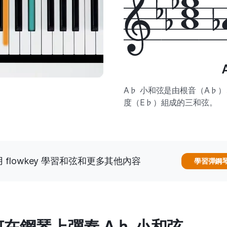
A♭ 小和弦是由根音（A♭
度（E♭）組成的三和弦。
 flowkey 學習和弦和更多其他內容
學習彈鋼
在鋼琴上彈奏 A♭ 小和弦