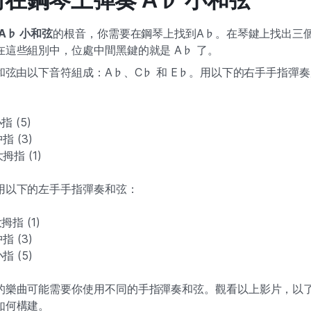
A♭ 小和弦
的根音，你需要在鋼琴上找到A♭。在琴鍵上找出三
在這些組別中，位處中間黑鍵的就是 A♭ 了。
小和弦由以下音符組成：A♭、C♭ 和 E♭。用以下的右手手指彈
指 (5)
中指 (3)
大拇指 (1)
用以下的左手手指彈奏和弦：
拇指 (1)
中指 (3)
小指 (5)
的樂曲可能需要你使用不同的手指彈奏和弦。觀看以上影片，以了
如何構建。