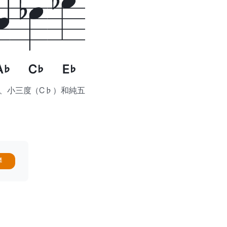
）、小三度（C♭）和純五
琴