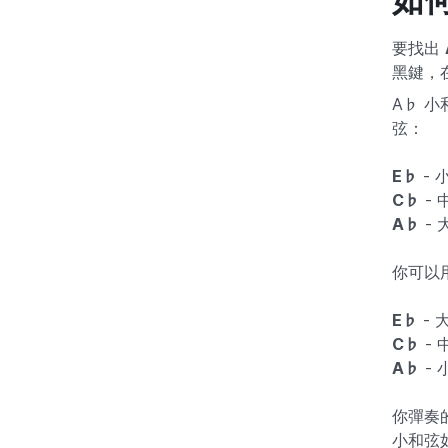
要找出
黑鍵，
A♭ 
弦：
E♭
- 小
C♭
- 
A♭
- 
你可以
E♭
- 大
C♭
- 
A♭
- 
你彈奏
小和弦