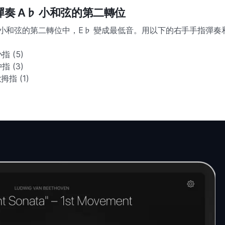
彈奏 A♭ 小和弦的第二轉位
♭ 小和弦的第二轉位中，E♭ 變成最低音。用以下的右手手指彈奏
小指 (5)
中指 (3)
拇指 (1)