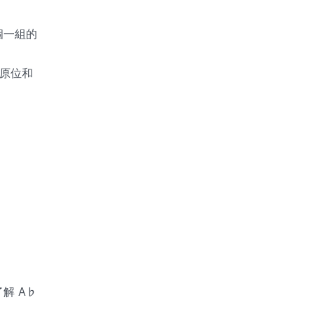
個一組的
奏原位和
解 A♭