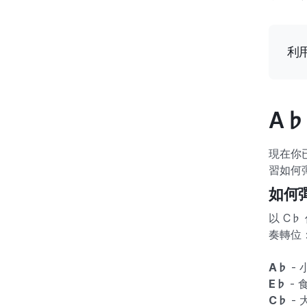
利用
A
現在你
習如何
如何
以 C
奏轉位
A♭
- 
E♭
- 食
C♭
- 