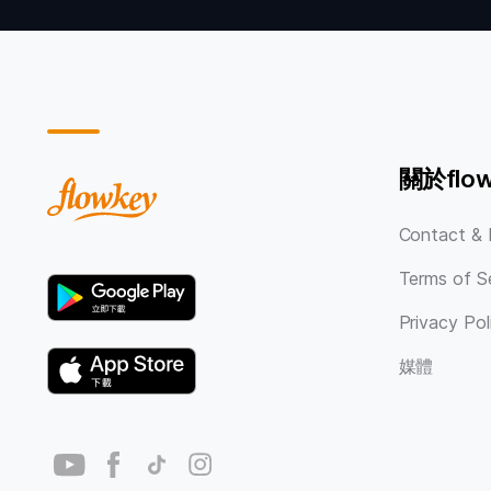
關於flow
Contact & 
Terms of S
Privacy Pol
媒體