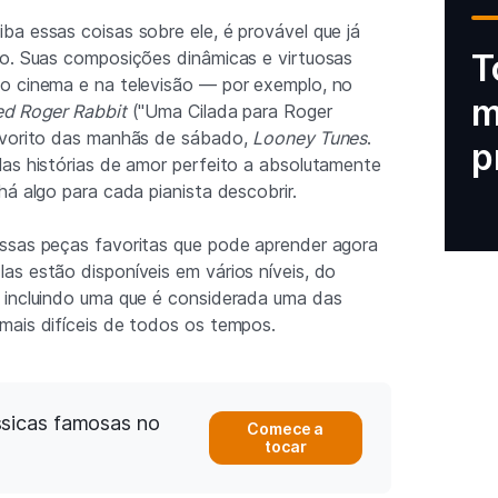
a essas coisas sobre ele, é provável que já
ho. Suas composições dinâmicas e virtuosas
T
o cinema e na televisão — por exemplo, no
m
d Roger Rabbit
("Uma Cilada para Roger
avorito das manhãs de sábado,
Looney Tunes
.
p
as histórias de amor perfeito a absolutamente
há algo para cada pianista descobrir.
ssas peças favoritas que pode aprender agora
s estão disponíveis em vários níveis, do
 incluindo uma que é considerada uma das
mais difíceis de todos os tempos.
ssicas famosas no
Comece a
tocar