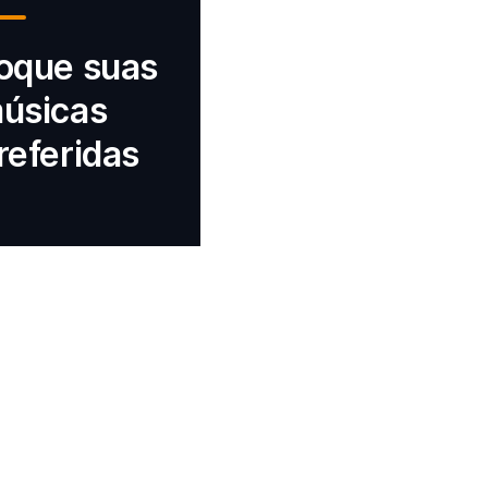
oque suas
úsicas
referidas