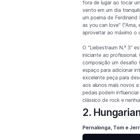
fora de lugar ao tocar u
vento em um dia tranqui
um poema de Ferdinand F
as you can love” ("Ama, 
aproveitar ao máximo o 
O “Liebestraum N.º 3” es
iniciante ao profissiona
composição um desafio t
espaço para adicionar i
excelente peça para des
aos alunos mais novos a
pedais podem influencia
clássico de rock e nenhum
2. Hungaria
Pernalonga, Tom e Jerr