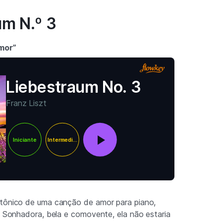
um N.º 3
mor”
Liebestraum No. 3
Franz Liszt
Iniciante
Intermediário
atônico de uma canção de amor para piano,
”. Sonhadora, bela e comovente, ela não estaria