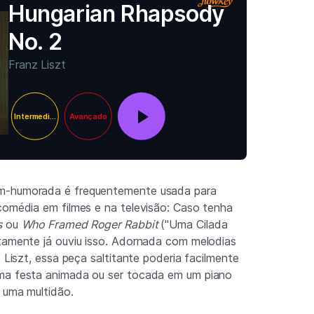
Hungarian Rhapsody
No. 2
Franz Liszt
Intermediário
Avançado
m-humorada é frequentemente usada para
comédia em filmes e na televisão: Caso tenha
s
ou
Who Framed Roger Rabbit
("Uma Cilada
tamente já ouviu isso. Adornada com melodias
e Liszt, essa peça saltitante poderia facilmente
ma festa animada ou ser tocada em um piano
r uma multidão.