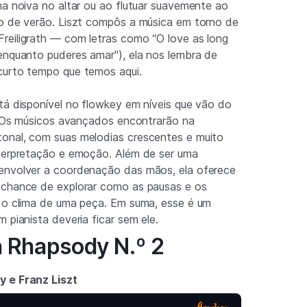
ma noiva no altar ou ao flutuar suavemente ao
lo de verão. Liszt compôs a música em torno de
reiligrath — com letras como “O love as long
enquanto puderes amar"), ela nos lembra de
curto tempo que temos aqui.
tá disponível no flowkey em níveis que vão do
l. Os músicos avançados encontrarão na
onal, com suas melodias crescentes e muito
nterpretação e emoção. Além de ser uma
envolver a coordenação das mãos, ela oferece
 chance de explorar como as pausas e os
r o clima de uma peça. Em suma, esse é um
 pianista deveria ficar sem ele.
n Rhapsody N.º 2
y e Franz Liszt