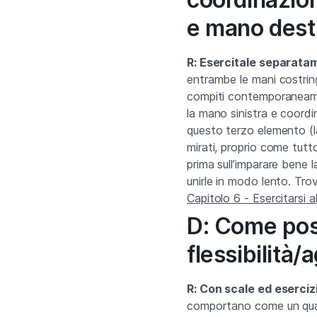
e mano dest
R: Esercitale separatam
entrambe le mani costring
compiti contemporaneam
la mano sinistra e coordi
questo terzo elemento (la
mirati, proprio come tutto
prima sull’imparare bene l
unirle in modo lento. Trove
Capitolo 6 - Esercitarsi a
D: Come poss
flessibilità/a
R: Con scale ed esercizi
comportano come un quals