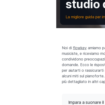
studio 
La migliore guida per i
Noi di
flowkey
amiamo par
musiciste, e riceviamo mo
condividono preoccupazio
domande. Ecco le rispos
per aiutarti o rassicurart
alcuni miti sul pianofort
più dettagliato in altri ca
Impara a suonare il