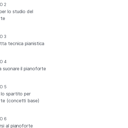
O 2
er lo studio del
rte
O 3
tta tecnica pianistica
O 4
 a suonare il pianoforte
O 5
lo spartito per
rte (concetti base)
O 6
rsi al pianoforte