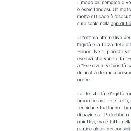
Il modo più semplice e velo
è esercitandosi. Un meto
molto efficace è l’esecuzi
sulle scale nella
app di f
Un’ottima alternativa per m
l’agilità e la forza delle d
Hanon. Ne “Il pianista v
esercizi che vanno da “Ese
a “Esercizi di virtuosità c
difficoltà del meccanismo”
online.
La flessibilità e l’agilit
brani che ami. In effetti,
tecniche sfruttando i bra
di pazienza. Potrebbero v
obiettivi, ma è tutto nel
routine alcuni dei consigl