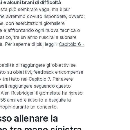
 e alcuni brani di difficoltà
sta può sembrare vaga, ma è pur
 che avremmo dovuto rispondere, ovvero:
e, con esercitazioni giornaliere
e e affrontando ogni nuova tecnica o
ico, tra un anno riuscirai a suonare
 Per saperne di più, leggi il
Capitolo 6 -
abilità di raggiungere gli obiettivi se
to su obiettivi, feedback e ricompense
 trattato nel
Capitolo 7
. Per avere
tresti raggiungere seguendo questo
Alan Rusbridger: il giornalista ha ripreso
56 anni ed è riuscito a eseguire la
i Chopin durante un concerto.
o allenare la
e tra mano sinistra