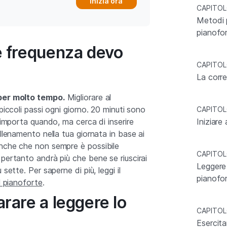
Inizia ora
CAPITOL
Metodi p
pianofo
e frequenza devo
CAPITOL
?
La corre
per molto tempo.
Migliorare al
piccoli passi ogni giorno. 20 minuti sono
CAPITOL
n importa quando, ma cerca di inserire
Iniziare
allenamento nella tua giornata in base ai
nche che non sempre è possibile
CAPITOL
pertanto andrà più che bene se riuscirai
Leggere 
sette. Per saperne di più, leggi il
pianofo
l pianoforte
.
rare a leggere lo
CAPITOL
Esercita