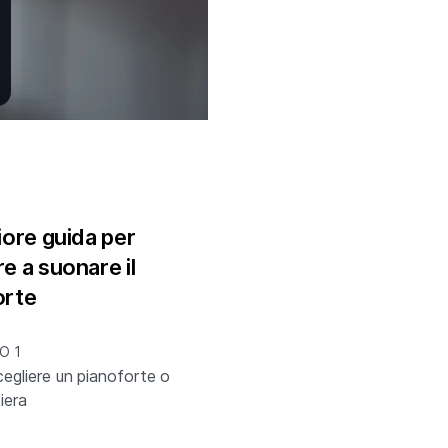
iore guida per
e a suonare il
orte
O 1
egliere un pianoforte o
iera