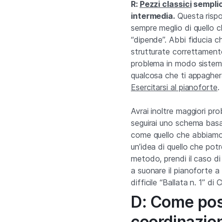
R:
Pezzi classici
semplici
intermedia.
Questa rispo
sempre meglio di quello
“dipende”. Abbi fiducia ch
strutturate correttament
problema in modo sistemat
qualcosa che ti appagherà.
Esercitarsi al pianoforte
.
Avrai inoltre maggiori prob
seguirai uno schema basa
come quello che abbiamo
un’idea di quello che po
metodo, prendi il caso di 
a suonare il pianoforte a 
difficile “Ballata n. 1” d
D: Come poss
coordinazion