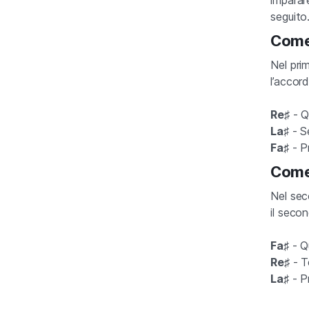
seguito
Come 
Nel pri
l’accor
Re♯
- Q
La
♯ - 
Fa♯
- Pr
Come 
Nel sec
il seco
Fa♯
- Q
Re♯
- T
La♯
- Pr