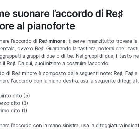
e suonare l’accordo di Re♯
ore al pianoforte
nare l’accordo di
Re♯ minore
, ti serve innanzitutto trovare la
ntale, ovvero Re♯. Guardando la tastiera, noterai che i tasti 
gruppati a gruppi di due o di tre. Nei gruppi di due, il tasto n
 il Re♯. Da qui, puoi iniziare a costruire l’accordo.
do di Re♯ minore è composto dalle seguenti note: Re♯, Fa♯ e 
nare l'accordo con la mano destra, usa la seguente diteggiatu
uinto dito (5)
erzo dito (3)
rimo dito (1)
nare l’accordo con la mano sinistra, usa la diteggiatura indica
: