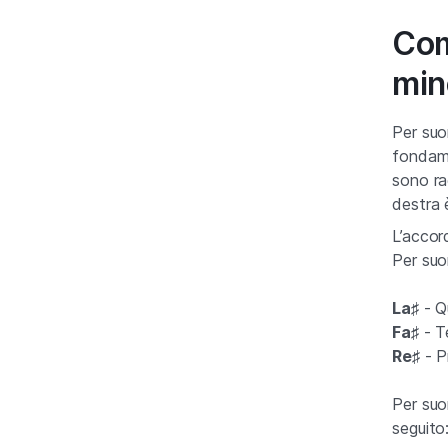
Com
min
Per suo
fondame
sono rag
destra è
L’accor
Per suo
La♯
- Q
Fa♯
- T
Re♯
- P
Per suo
seguito