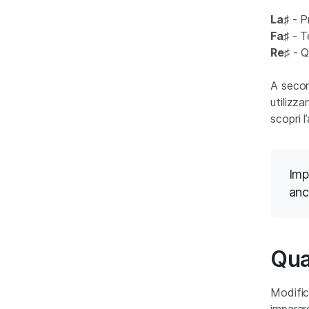
La♯
- Pr
Fa♯
- T
Re♯
- Q
A secon
utilizz
scopri 
Imp
anc
Qual
Modifica
imparare