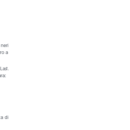
neri
ero a
La♯.
ra:
ta di