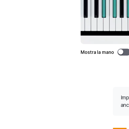
Mostra la mano
Imp
anc