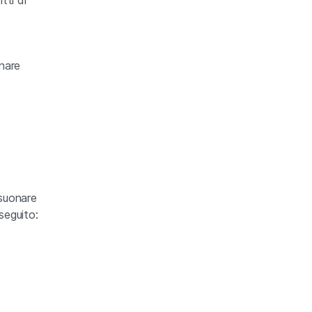
onare
 suonare
seguito: