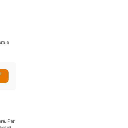
pra e
l
ore. Per
tti di