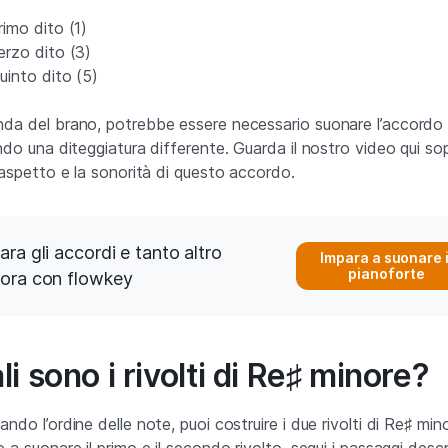
imo dito (1)
erzo dito (3)
uinto dito (5)
da del brano, potrebbe essere necessario suonare l’accordo
ando una diteggiatura differente. Guarda il nostro video qui so
l’aspetto e la sonorità di questo accordo.
ara gli accordi e tanto altro
Impara a suonare i
pianoforte
ora con flowkey
i sono i rivolti di Re♯ minore?
ndo l’ordine delle note, puoi costruire i due rivolti di Re♯ min
 a suonare il primo e il secondo rivolto, segui i passaggi descri