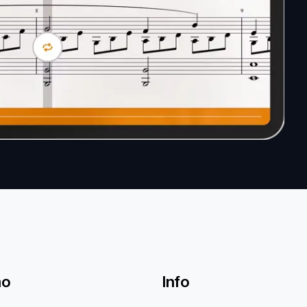
mo
Info