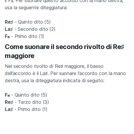
il F𝄪. Per suonare questo accordo con la mano destra,
usa la seguente diteggiatura:
Re♯
- Quinto dito (5)
La
♯ - Secondo dito (2)
F𝄪
- Primo dito (1)
Come suonare il secondo rivolto di Re♯
maggiore
Nel secondo rivolto di Re♯ maggiore, il basso
dell’accordo è il La♯. Per suonare l’accordo con la mano
destra, usa la diteggiatura indicata di seguito:
F𝄪
- Quinto dito (5)
Re♯
- Terzo dito (3)
La♯
- Primo dito (1)