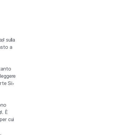
a♯ sulla
tasto a
tanto
 leggere
rte Si♭
ono
♯. È
per cui