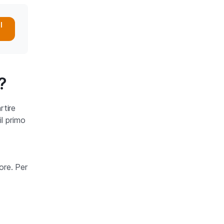
l
?
rtire
l primo
ore. Per