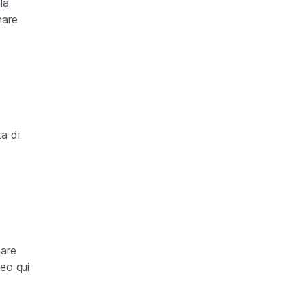
la
nare
ta di
nare
deo qui