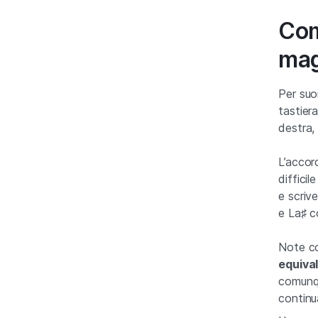
Com
mag
Per suo
tastiera
destra, 
L’accor
diffici
e scrive
e La♯ c
Note co
equiva
comunqu
continu