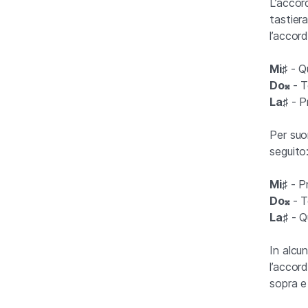
L’accor
tastier
l’accor
Mi♯
- Qu
Do𝄪
- T
La♯
- Pr
Per suo
seguito
Mi♯
- Pr
Do𝄪
- T
La♯
- Q
In alcu
l’accor
sopra e