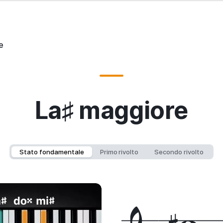
e
La♯ maggiore
Stato fondamentale
Primo rivolto
Secondo rivolto