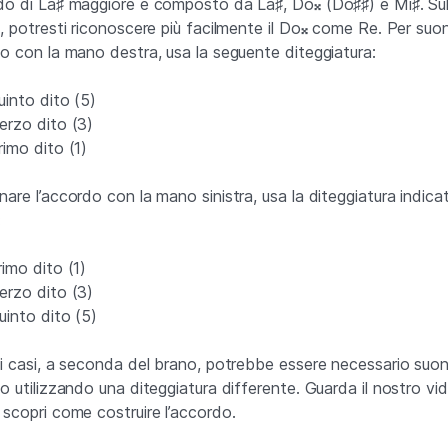
do di La♯ maggiore è composto da La♯, Do𝄪 (Do♯♯) e Mi♯. Sul
a, potresti riconoscere più facilmente il Do𝄪 come Re. Per suo
do con la mano destra, usa la seguente diteggiatura:
into dito (5)
erzo dito (3)
imo dito (1)
nare l’accordo con la mano sinistra, usa la diteggiatura indica
:
imo dito (1)
erzo dito (3)
uinto dito (5)
ni casi, a seconda del brano, potrebbe essere necessario suo
do utilizzando una diteggiatura differente. Guarda il nostro vi
 scopri come costruire l’accordo.