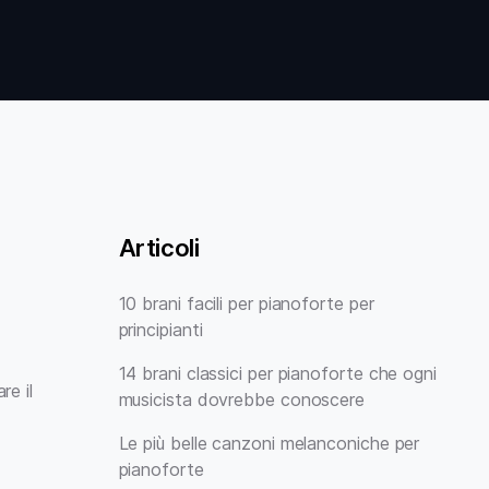
Articoli
10 brani facili per pianoforte per
principianti
14 brani classici per pianoforte che ogni
re il
musicista dovrebbe conoscere
Le più belle canzoni melanconiche per
pianoforte