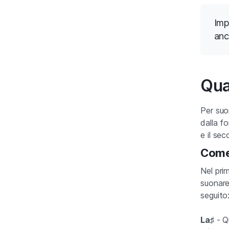
Imp
anc
Qual
Per suon
dalla f
e il sec
Come 
Nel prim
suonare
seguito
La♯
- Q