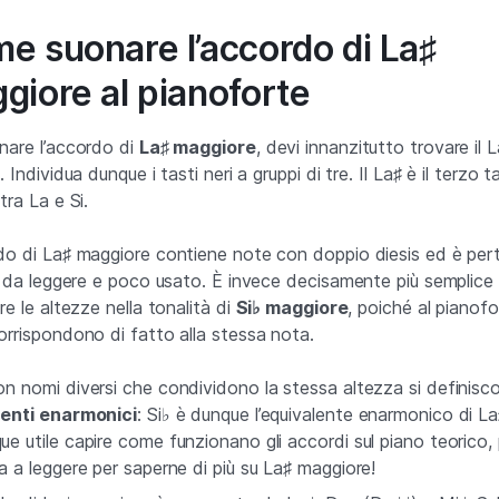
e suonare l’accordo di La♯
giore al pianoforte
nare l’accordo di
La♯ maggiore
, devi innanzitutto trovare il L
. Individua dunque i tasti neri a gruppi di tre. Il La♯ è il terzo 
tra La e Si.
do di La♯ maggiore contiene note con doppio diesis ed è per
le da leggere e poco usato. È invece decisamente più semplice
re le altezze nella tonalità di
Si♭ maggiore
, poiché al pianofo
orrispondono di fatto alla stessa nota.
n nomi diversi che condividono la stessa altezza si definisc
lenti enarmonici
: Si♭ è dunque l’equivalente enarmonico di La
e utile capire come funzionano gli accordi sul piano teorico, 
a a leggere per saperne di più su La♯ maggiore!