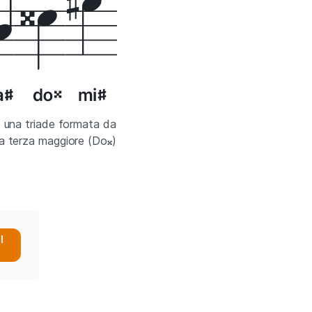
è una triade formata da
a terza maggiore (Do𝄪)
l