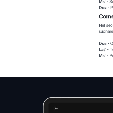
Mi♯
- S
Do𝄪
- P
Come 
Nel sec
suonare
Do𝄪
- Q
La♯
- T
Mi♯
- Pr