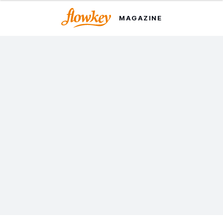
MAGAZINE
Klavier lernen für Kinder -
Wie kann ich mein Kind
motivieren zu üben?
Finden deine Kinder auch, dass Klavier üben „voll
langweilig“ ist? Wir haben ein paar Tipps, wie du es
doch schaffst, sie dazu zu bewegen.
von Dorothea Herrmann