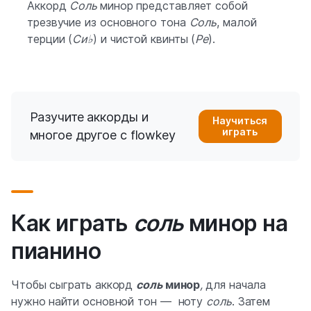
Аккорд
Соль
минор представляет собой
трезвучие из основного тона
Соль
, малой
терции (
Си♭
) и чистой квинты (
Ре
).
Разучите аккорды и
Научиться
играть
многое другое с flowkey
Как играть
соль
минор на
пианино
Чтобы сыграть аккорд
соль
минор
,
для начала
нужно найти основной тон — ноту
соль
. Затем