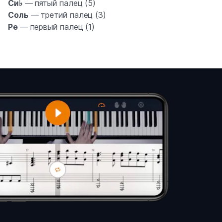
Си♭
— пятый палец (5)
Соль
— третий палец (3)
Ре
— первый палец (1)