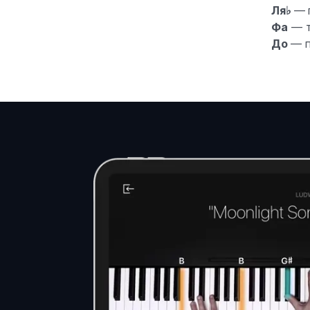
Ля♭
— 
Фа
— т
До
— п