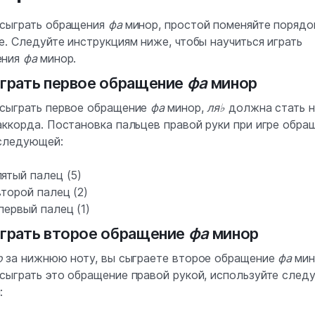
сыграть обращения
фа
минор, простой поменяйте порядо
е. Следуйте инструкциям ниже, чтобы научиться играть
ения
фа
минор.
играть первое обращение
фа
минор
сыграть первое обращение
фа
минор,
ля♭
должна стать 
аккорда. Постановка пальцев правой руки при игре обра
следующей:
ятый палец (5)
торой палец (2)
первый палец (1)
играть второе обращение
фа
минор
о
за нижнюю ноту, вы сыграете второе обращение
фа
мин
сыграть это обращение правой рукой, используйте сле
: