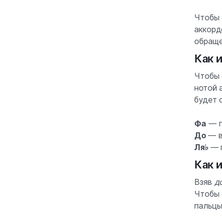
Чтобы 
аккорд
обращ
Как 
Чтобы 
нотой 
будет 
Фа
— п
До
— в
Ля♭
— 
Как 
Взяв
д
Чтобы 
пальцы