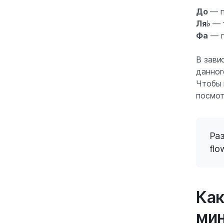
До
— п
Ля♭
— 
Фа
— п
В зави
данног
Чтобы 
посмот
Раз
flo
Как
ми