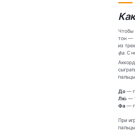
Как
Чтобы 
тон —
из тре
фа
. С 
Аккор
сыграт
пальцы
До
— п
Ля♭
— 
Фа
— п
При иг
пальцы