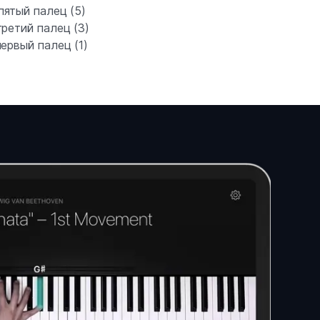
пятый палец (5)
ретий палец (3)
ервый палец (1)