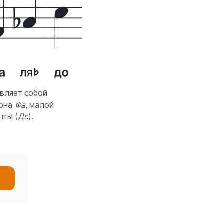
вляет собой
тона
Фа
, малой
нты (
До
).