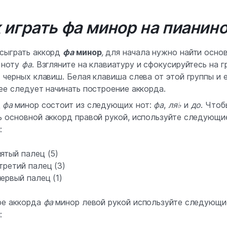
 играть фа минор на пианин
сыграть аккорд
фа
минор
,
для начала нужно найти осно
 ноту
фа
. Взгляните на клавиатуру и сфокусируйтесь на г
х черных клавиш. Белая клавиша слева от этой группы и 
нее следует начинать построение аккорда.
д
фа
минор состоит из следующих нот:
фа
,
ля♭
и
до
. Чтоб
ь основной аккорд правой рукой, используйте следующи
:
ятый палец (5)
третий палец (3)
ервый палец (1)
ре аккорда
фа
минор левой рукой используйте следующи
: