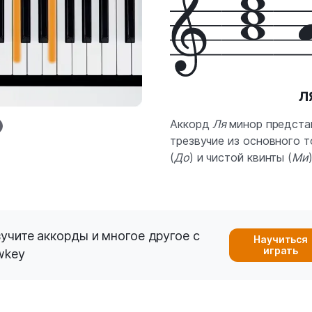
Аккорд
Ля
минор предста
трезвучие из основного 
(
До
) и чистой квинты (
Ми
)
учите аккорды и многое другое с
Научиться
играть
wkey