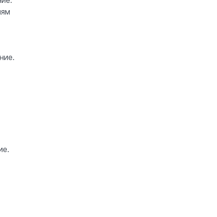
иям
ние.
ие.