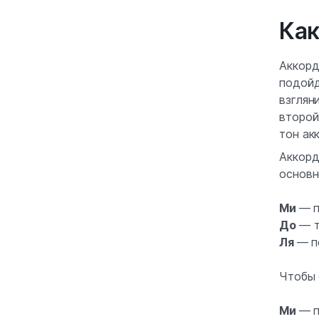
Как
Аккор
подойд
взглян
второй
тон ак
Аккорд
основн
Ми
—
п
До
— т
Ля
—
п
Чтобы 
Ми
—
п