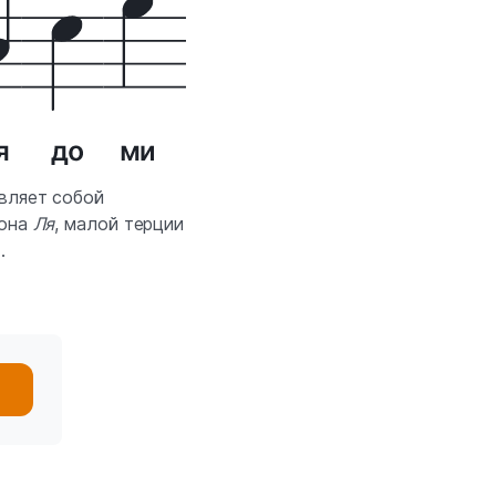
вляет собой
тона
Ля
, малой терции
.