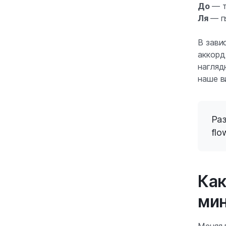
До
— т
Ля
— п
В зави
аккорд
нагляд
наше в
Раз
flo
Как
ми
Меняя 