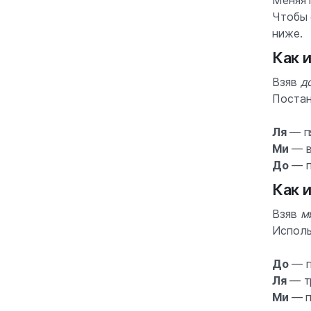
Чтобы 
ниже.
Как 
Взяв
д
Постан
Ля
— п
Ми
— в
До
— п
Как 
Взяв
м
Исполь
До
— п
Ля
— т
Ми
—
п