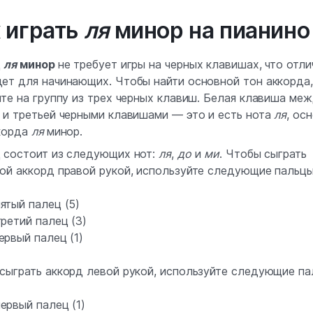
 играть
ля
минор на пианино
д
ля
минор
не требует игры на черных клавишах, что отли
ет для начинающих. Чтобы найти основной тон аккорда,
ите на группу из трех черных клавиш. Белая клавиша ме
 и третьей черными клавишами — это и есть нота
ля
, ос
корда
ля
минор.
 состоит из следующих нот:
ля
,
до
и
ми
. Чтобы сыграть
ой аккорд правой рукой, используйте следующие пальцы
ятый палец (5)
ретий палец (3)
ервый палец (1)
сыграть аккорд левой рукой, используйте следующие па
ервый палец (1)