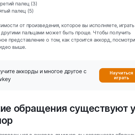
ретий палец (3)
ятый палец (5)
симости от произведения, которое вы исполняете, играть
 другими пальцами может быть проще. Чтобы получить
ное представление о том, как строится аккорд, посмотр
идео выше.
учите аккорды и многое другое с
Научиться
играть
wkey
ие обращения существуют 
нор
порядок нот в аккорде
ля
минор, вы совершаете обращен