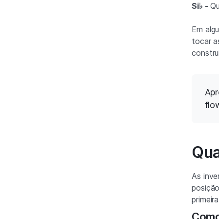
Si♭ -
Qu
Em algu
tocar a
constru
Apr
flo
Qua
As inve
posição
primeir
Como 