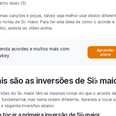
into dedo (5)
mas canções e peças, talvez seja melhor usar dedos diferen
s notas de Si♭ maior. Para ter uma ideia de como o acorde é
ído, assista ao vídeo acima.
enda acordes e muitos mais com
Aprender
piano
wkey
is são as inversões de Si♭ mai
rsões do Si♭ maior têm as mesmas notas do que o acorde d
 fundamental, mas numa ordem diferente. Aprenda a tocar a
a e segunda inversões abaixo.
tocar a primeira inversão de Si♭ maior