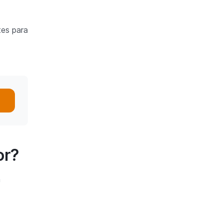
tes para
or?
a