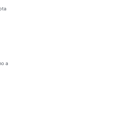
ota
mo a