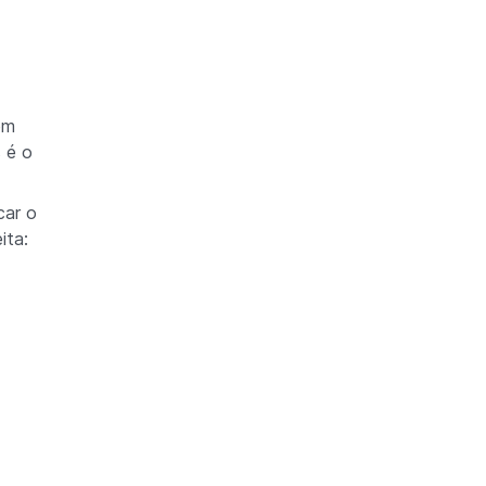
em
s é o
car o
ita: