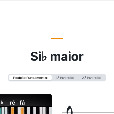
r
Si♭ maior
Posição Fundamental
1.ª Inversão
2.ª Inversão