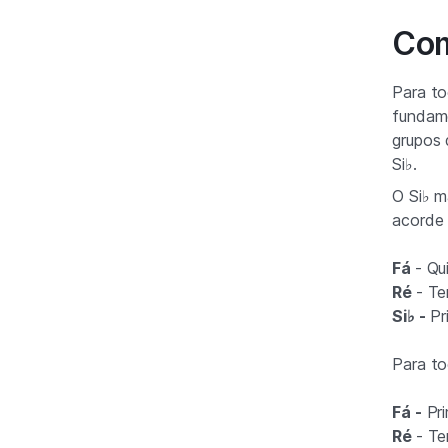
Com
Para t
fundame
grupos 
Si♭.
O Si♭ m
acorde 
Fá
- Qu
Ré
- Te
Si♭ -
Pr
Para to
Fá -
Pri
Ré
- Te