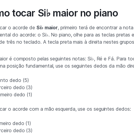
o tocar Si♭ maior no piano
ocar o acorde de
Si♭ maior
, primeiro terá de encontrar a nota
ntal do acorde: o Si♭. No piano, olhe para as teclas pretas 
de três no teclado. A tecla preta mais à direita nestes grupo
aior é composto pelas seguintes notas: Si♭, Ré e Fá. Para to
na posição fundamental, use os seguintes dedos da mão dire
into dedo (5)
rceiro dedo (3)
imeiro dedo (1)
car o acorde com a mão esquerda, use os seguintes dedos:
meiro dedo (1)
rceiro dedo (3)