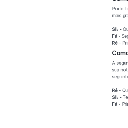
Pode to
mais gr
Si♭ -
Qu
Fá -
Se
Ré
- Pr
Como 
A segun
sua not
seguint
Ré
- Qu
Si♭ -
Te
Fá -
Pri