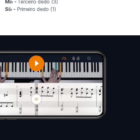
Mi♭ -
Terceiro dedo (3)
Si♭ -
Primeiro dedo (1)