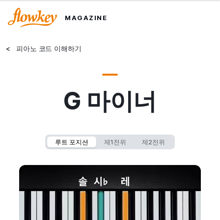
MAGAZINE
<
피아노 코드 이해하기
G 마이너
루트 포지션
제1전위
제2전위