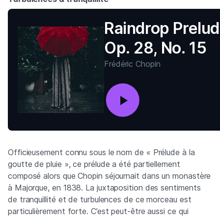
Raindrop Prelud
Op. 28, No. 15
Frédéric Chopin
Officieusement connu sous le nom de « Prélude à la
goutte de pluie », ce prélude a été partiellement
composé alors que Chopin séjournait dans un monastère
à Majorque, en 1838. La juxtaposition des sentiments
de tranquillité et de turbulences de ce morceau est
particulièrement forte. C’est peut-être aussi ce qui