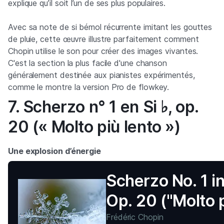
explique qu’il soit l’un de ses plus populaires.
Avec sa note de si bémol récurrente imitant les gouttes
de pluie, cette œuvre illustre parfaitement comment
Chopin utilise le son pour créer des images vivantes.
C'est la section la plus facile d'une chanson
généralement destinée aux pianistes expérimentés,
comme le montre la version Pro de flowkey.
7. Scherzo n° 1 en Si ♭, op.
20 (« Molto più lento »)
Une explosion d’énergie
Scherzo No. 1 i
Op. 20 ("Molto 
lento")
Frédéric Chopin