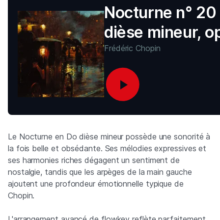
Nocturne n° 20
dièse mineur, o
posth.
Frédéric Chopin
Le Nocturne en Do dièse mineur possède une sonorité à
la fois belle et obsédante. Ses mélodies expressives et
ses harmonies riches dégagent un sentiment de
nostalgie, tandis que les arpèges de la main gauche
ajoutent une profondeur émotionnelle typique de
Chopin.
L'arrangement avancé de flowkey reflète parfaitement