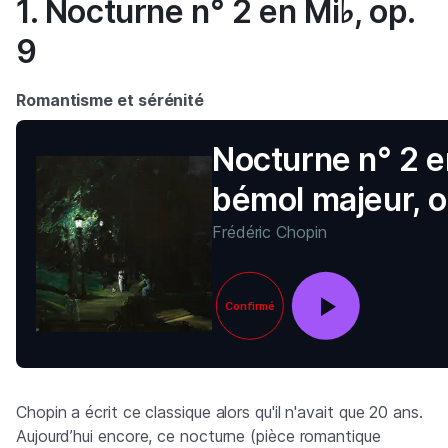
1. Nocturne n° 2 en Mi♭, op.
9
Romantisme et sérénité
Nocturne n° 2 e
bémol majeur, o
Frédéric Chopin
Confirmé
Chopin a écrit ce classique alors qu'il n'avait que 20 ans.
Aujourd’hui encore, ce nocturne (pièce romantique