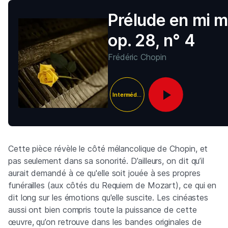
Prélude en mi m
op. 28, n° 4
Frédéric Chopin
Intermédiaire
Cette pièce révèle le côté mélancolique de Chopin, et
pas seulement dans sa sonorité. D’ailleurs, on dit qu’il
aurait demandé à ce qu'elle soit jouée à ses propres
funérailles (aux côtés du Requiem de Mozart), ce qui en
dit long sur les émotions qu'elle suscite. Les cinéastes
aussi ont bien compris toute la puissance de cette
œuvre, qu’on retrouve dans les bandes originales de