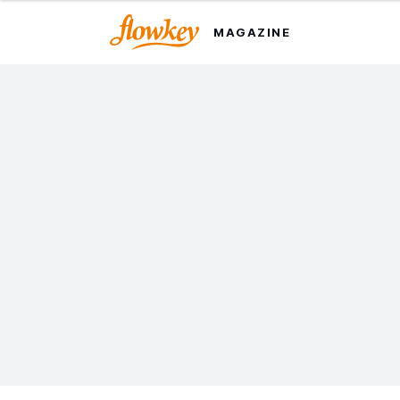
MAGAZINE
Frédéric Chopin : ses dix
meilleurs œuvres à
apprendre au piano
Avec ses compositions riches en émotions,
personne ne sera étonné de savoir que Chopin est
l’un des compositeurs les plus appréciés de tous les
temps. Voici une sélection de ses dix meilleurs
œuvres, réalisée par nos soins.
Dernière mise à jour le 4 avril 2024