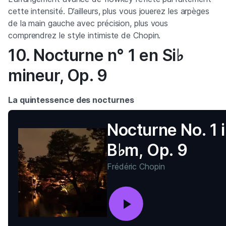
cette intensité. D’ailleurs, plus vous jouerez les arpèges
de la main gauche avec précision, plus vous
comprendrez le style intimiste de Chopin.
10. Nocturne n° 1 en Si♭
mineur, Op. 9
La quintessence des nocturnes
Nocturne No. 1 
B♭m, Op. 9
Frédéric Chopin