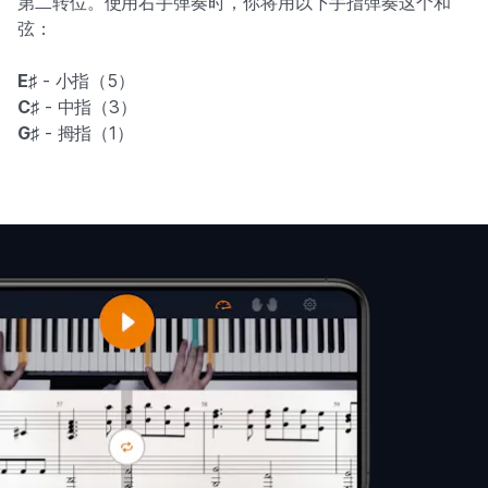
第二转位。使用右手弹奏时，你将用以下手指弹奏这个和
弦：
E♯
- 小指（5）
C♯
- 中指（3）
G♯
- 拇指（1）