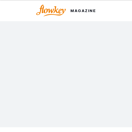
MAGAZINE
学会钢琴到底需要多长时间
呢？
弹钢琴是一门可以让你终身享受的艺术，但要多久才能弹奏
出你心仪的第一首乐曲呢？
最后更新于2023年9月08日