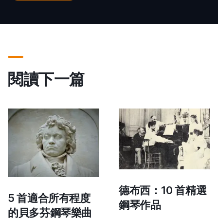
閱讀下一篇
德布西：10 首精選
5 首適合所有程度
鋼琴作品
的貝多芬鋼琴樂曲