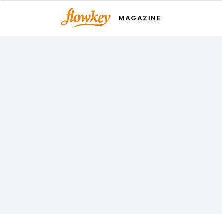
MAGAZINE
舒伯特：8 首最適合鋼琴彈奏
者的樂曲
使用 flowkey 應用程式學習新曲，探索舒伯特這位奧地利
作曲家的經典樂風。
Written by Matthew James