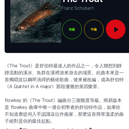
Franz Schubert
初級
中級
《The Trout》是舒伯特最迷人的作品之一，令人聯想到靜
靜流動的溪水、魚群在溪裡游來游去的場景。此曲本來是一
首獨唱並以鋼琴演繹的藝術歌曲，後來被改編，成為舒伯特
《A Quintet in A major》那段優雅的第四樂章。
flowkey 的《The Trout》編曲分三個難度等級。簡易版本
是 flowkey 曲庫中唯一適合初學者的舒伯特作品，如果你
不知道應從何入手認識這位作曲家，那麽這首簡單溫柔的曲
子絕對是你的最佳起點。