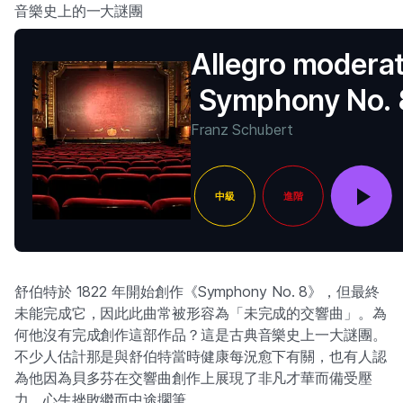
音樂史上的一大謎團
Allegro moderat
Symphony No. 
"Unfinished"
Franz Schubert
中級
進階
舒伯特於 1822 年開始創作《Symphony No. 8》，但最終
未能完成它，因此此曲常被形容為「未完成的交響曲」。為
何他沒有完成創作這部作品？這是古典音樂史上一大謎團。
不少人估計那是與舒伯特當時健康每況愈下有關，也有人認
為他因為貝多芬在交響曲創作上展現了非凡才華而備受壓
力，心生挫敗繼而中途擱筆。