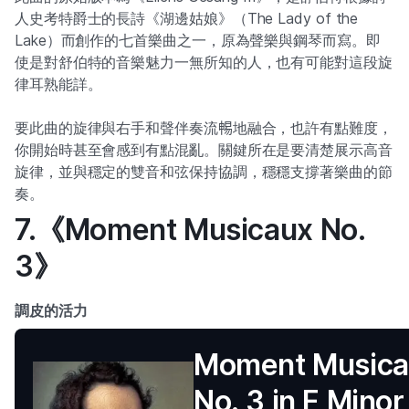
人史考特爵士的長詩《湖邊姑娘》（The Lady of the
Lake）而創作的七首樂曲之一，原為聲樂與鋼琴而寫。即
使是對舒伯特的音樂魅力一無所知的人，也有可能對這段旋
律耳熟能詳。
要此曲的旋律與右手和聲伴奏流𣈱地融合，也許有點難度，
你開始時甚至會感到有點混亂。關鍵所在是要清楚展示高音
旋律，並與穩定的雙音和弦保持協調，穩穩支撐著樂曲的節
奏。
7.《Moment Musicaux No.
3》
調皮的活力
Moment Musica
No. 3 in F Minor,