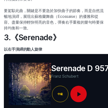
要駕馭此曲，關鍵是不要急於加快曲子的節奏，而是自然流
暢地演繹，展現出蘇格蘭舞曲（Ecossaise）的優雅和從
容。盡量保持輕快明亮的音色，彈奏右手重複的樂句時要保
持均衡和一致。
3.《Serenade》
以右手演繹的動人旋律
Serenade D 95
Franz Schubert
中級