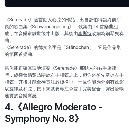
《Serenade》這首動人心弦的作品，出自舒伯特臨終前所
寫的歌曲集《Schwanengesang》，歌集由 14 首樂曲組
成，在音樂家離世後才出版，其後由
李斯特
改編為鋼琴獨奏
曲。
《Serenade》的德文名字是「Ständchen」，它是作品集
的第四首樂曲。
當你能正確無誤地演奏《Serenade》那動人的右手旋律
時，旋律會清楚凸顯於左手和弦之上，但你必須先掌握左手
和弦，其後才能全神貫注於旋律中。一旦你能夠分別有效駕
馭旋律及和弦，接下來就要專注令雙手完美配合，彈出流暢
連貫的音樂質感。
4.《Allegro Moderato -
Symphony No. 8》