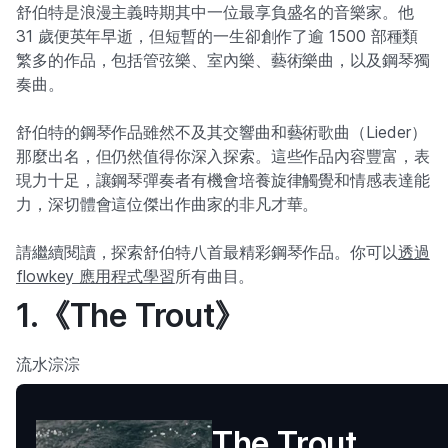
舒伯特是浪漫主義時期其中一位最享負盛名的音樂家。他
31 歲便英年早逝，但短暫的一生卻創作了逾 1500 部種類
繁多的作品，包括管弦樂、室內樂、藝術樂曲，以及鋼琴獨
奏曲。
舒伯特的鋼琴作品雖然不及其交響曲和藝術歌曲（Lieder）
那麼出名，但仍然值得你深入探索。這些作品內容豐富，表
現力十足，讓鋼琴彈奏者有機會培養旋律觸覺和情感表達能
力，深切體會這位傑出作曲家的非凡才華。
請繼續閱讀，探索舒伯特八首最精彩鋼琴作品。你可以
透過
flowkey 應用程式學習
所有曲目。
1.《The Trout》
流水淙淙
The Trout