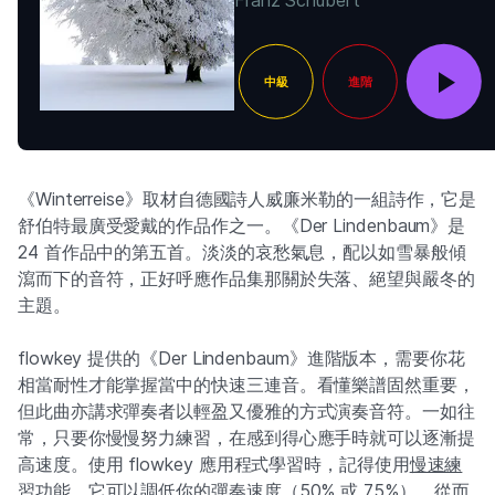
Franz Schubert
中級
進階
《Winterreise》取材自德國詩人威廉米勒的一組詩作，它是
舒伯特最廣受愛戴的作品作之一。《Der Lindenbaum》是
24 首作品中的第五首。淡淡的哀愁氣息，配以如雪暴般傾
瀉而下的音符，正好呼應作品集那關於失落、絕望與嚴冬的
主題。
flowkey 提供的《Der Lindenbaum》進階版本，需要你花
相當耐性才能掌握當中的快速三連音。看懂樂譜固然重要，
但此曲亦講求彈奏者以輕盈又優雅的方式演奏音符。一如往
常，只要你慢慢努力練習，在感到得心應手時就可以逐漸提
高速度。使用 flowkey 應用程式學習時，記得使用
慢速練
習
功能，它可以調低你的彈奏速度（50% 或 75%），從而