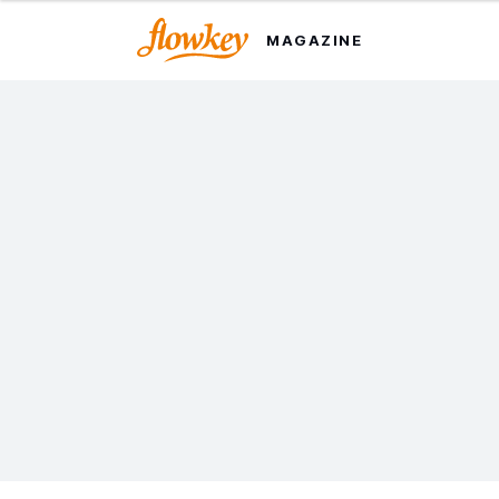
MAGAZINE
弗雷德里克·肖邦：10 首最适
合学习的钢琴曲
肖邦的音乐作品充满了丰富的情感和感染力，使他成为史上
最受欢迎的作曲家之一。我们精选了他最优秀的作品，带你
领略肖邦音乐的魅力。
最后更新于 2024 年 4 月 4 日