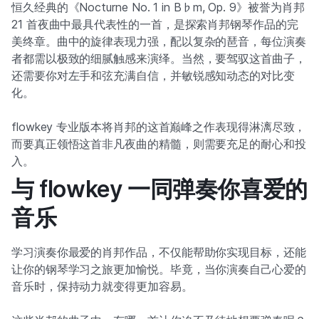
恒久经典的《Nocturne No. 1 in B♭m, Op. 9》被誉为肖邦
21 首夜曲中最具代表性的一首，是探索肖邦钢琴作品的完
美终章。曲中的旋律表现力强，配以复杂的琶音，每位演奏
者都需以极致的细腻触感来演绎。当然，要驾驭这首曲子，
还需要你对左手和弦充满自信，并敏锐感知动态的对比变
化。
flowkey 专业版本将肖邦的这首巅峰之作表现得淋漓尽致，
而要真正领悟这首非凡夜曲的精髓，则需要充足的耐心和投
入。
与 flowkey 一同弹奏你喜爱的
音乐
学习演奏你最爱的肖邦作品，不仅能帮助你实现目标，还能
让你的钢琴学习之旅更加愉悦。毕竟，当你演奏自己心爱的
音乐时，保持动力就变得更加容易。