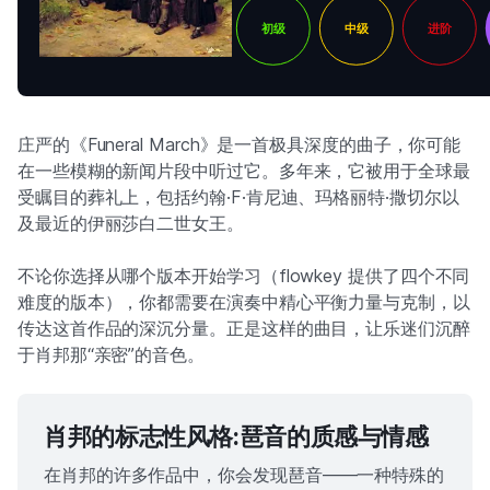
初级
中级
进阶
庄严的《Funeral March》是一首极具深度的曲子，你可能
在一些模糊的新闻片段中听过它。多年来，它被用于全球最
受瞩目的葬礼上，包括约翰·F·肯尼迪、玛格丽特·撒切尔以
及最近的伊丽莎白二世女王。
不论你选择从哪个版本开始学习（flowkey 提供了四个不同
难度的版本），你都需要在演奏中精心平衡力量与克制，以
传达这首作品的深沉分量。正是这样的曲目，让乐迷们沉醉
于肖邦那“亲密”的音色。
肖邦的标志性风格:琶音的质感与情感
在肖邦的许多作品中，你会发现琶音——一种特殊的