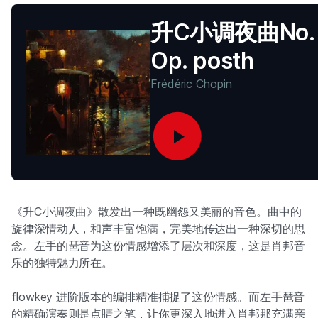
升C小调夜曲No. 
Op. posth
Frédéric Chopin
《升C小调夜曲》散发出一种既幽怨又美丽的音色。曲中的
旋律深情动人，和声丰富饱满，完美地传达出一种深切的思
念。左手的琶音为这份情感增添了层次和深度，这是肖邦音
乐的独特魅力所在。
flowkey 进阶版本的编排精准捕捉了这份情感。而左手琶音
的精确演奏则是点睛之笔，让你更深入地进入肖邦那充满亲