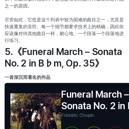
之一的原因。
尽管如此，它也是这个列表中较为困难的曲目之一，尤其是
快速重复的音符。每一个细节都要求技术上的精确，因此你
应该像对待其他曲目一样，耐心地、一个段落一个段落地进
行练习。
5.《Funeral March – Sonata
No. 2 in B♭m, Op. 35》
一首深沉而著名的作品
Funeral March –
Sonata No. 2 i
Op. 35
Frédéric Chopin